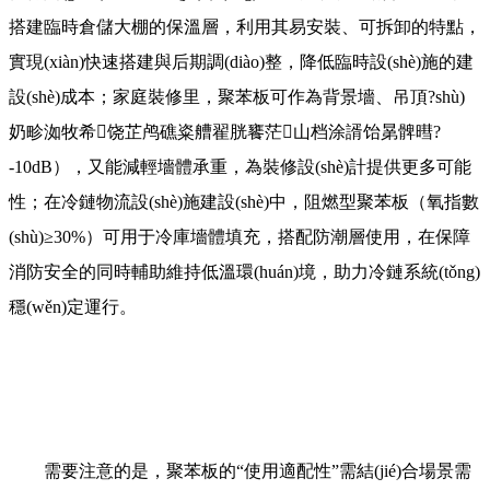
搭建臨時倉儲大棚的保溫層，利用其易安裝、可拆卸的特點，
實現(xiàn)快速搭建與后期調(diào)整，降低臨時設(shè)施的建
設(shè)成本；家庭裝修里，聚苯板可作為背景墻、吊頂?shù)
奶畛洳牧希饶芷鸬礁粢艚翟胱饔茫山档涂諝饴晜髀暳?
-10dB），又能減輕墻體承重，為裝修設(shè)計提供更多可能
性；在冷鏈物流設(shè)施建設(shè)中，阻燃型聚苯板（氧指數
(shù)≥30%）可用于冷庫墻體填充，搭配防潮層使用，在保障
消防安全的同時輔助維持低溫環(huán)境，助力冷鏈系統(tǒng)
穩(wěn)定運行。
需要注意的是，聚苯板的“使用適配性”需結(jié)合場景需