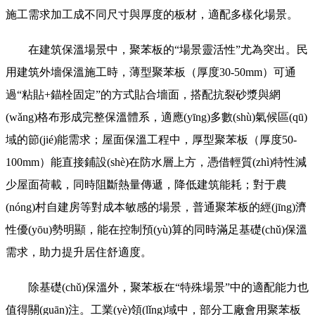
施工需求加工成不同尺寸與厚度的板材，適配多樣化場景。
在建筑保溫場景中，聚苯板的“場景靈活性”尤為突出。民
用建筑外墻保溫施工時，薄型聚苯板（厚度30-50mm）可通
過“粘貼+錨栓固定”的方式貼合墻面，搭配抗裂砂漿與網
(wǎng)格布形成完整保溫體系，適應(yīng)多數(shù)氣候區(qū)
域的節(jié)能需求；屋面保溫工程中，厚型聚苯板（厚度50-
100mm）能直接鋪設(shè)在防水層上方，憑借輕質(zhì)特性減
少屋面荷載，同時阻斷熱量傳遞，降低建筑能耗；對于農
(nóng)村自建房等對成本敏感的場景，普通聚苯板的經(jīng)濟
性優(yōu)勢明顯，能在控制預(yù)算的同時滿足基礎(chǔ)保溫
需求，助力提升居住舒適度。
除基礎(chǔ)保溫外，聚苯板在“特殊場景”中的適配能力也
值得關(guān)注。工業(yè)領(lǐng)域中，部分工廠會用聚苯板