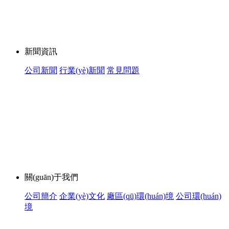
新聞資訊
公司新聞
行業(yè)新聞
常見問題
關(guān)于我們
公司簡介
企業(yè)文化
廠區(qū)環(huán)境
公司環(huán)
境