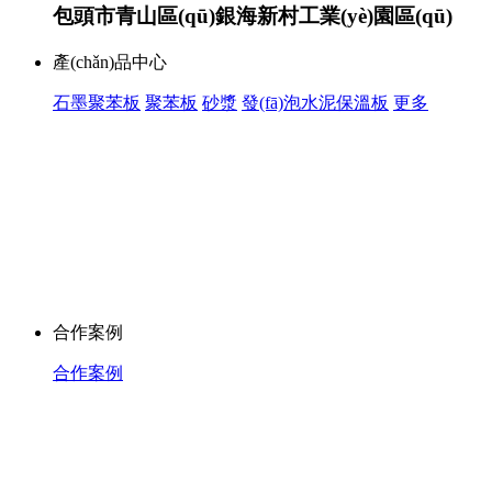
包頭市青山區(qū)銀海新村工業(yè)園區(qū)
產(chǎn)品中心
石墨聚苯板
聚苯板
砂漿
發(fā)泡水泥保溫板
更多
合作案例
合作案例