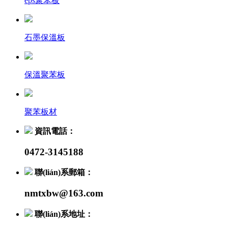
eps聚苯板
石墨保溫板
保溫聚苯板
聚苯板材
資訊電話：
0472-3145188
聯(lián)系郵箱：
nmtxbw@163.com
聯(lián)系地址：