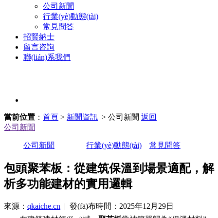
公司新聞
行業(yè)動態(tài)
常見問答
招賢納士
留言咨詢
聯(lián)系我們
當前位置
：
首頁
>
新聞資訊
> 公司新聞
返回
公司新聞
公司新聞
行業(yè)動態(tài)
常見問答
包頭聚苯板：從建筑保溫到場景適配，解
析多功能建材的實用邏輯
來源：
qkaiche.cn
| 發(fā)布時間：2025年12月29日